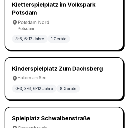
Abenteuerspielplatz
4.8
Kletterspielplatz im Volkspark
Potsdam
Potsdam Nord
Potsdam
3-6, 6-12 Jahre
1
Geräte
Klassischer Spielplatz
4.8
Kinderspielplatz Zum Dachsberg
Haltern am See
0-3, 3-6, 6-12 Jahre
8
Geräte
Abenteuerspielplatz
4.8
Spielplatz Schwalbenstraße