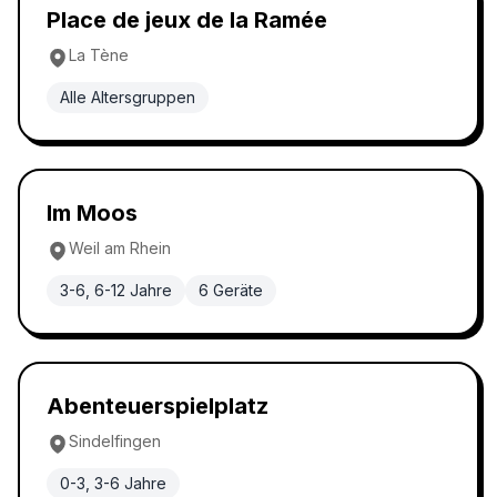
Waldspielplatz
5.0
Place de jeux de la Ramée
La Tène
Alle Altersgruppen
Waldspielplatz
4.9
Im Moos
Weil am Rhein
3-6, 6-12 Jahre
6
Geräte
Abenteuerspielplatz
4.9
Abenteuerspielplatz
Sindelfingen
0-3, 3-6 Jahre