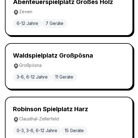
Abenteuerspielplatz Großes Holz
Zeven
6-12 Jahre
7
Geräte
Waldspielplatz
4.7
Waldspielplatz Großpösna
Großpösna
3-6, 6-12 Jahre
11
Geräte
Abenteuerspielplatz
4.7
Robinson Spielplatz Harz
Clausthal-Zellerfeld
0-3, 3-6, 6-12 Jahre
15
Geräte