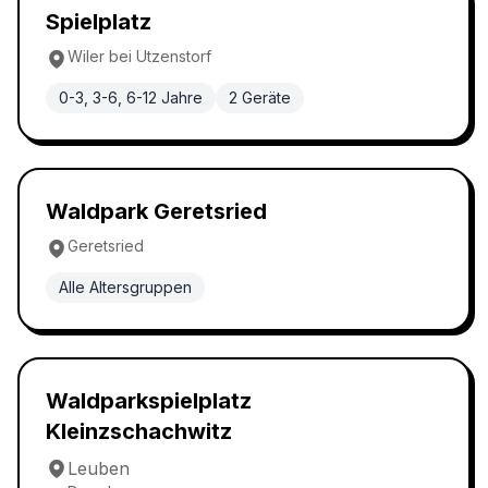
Waldspielplatz
4.8
Spielplatz
Wiler bei Utzenstorf
0-3, 3-6, 6-12 Jahre
2
Geräte
Waldspielplatz
4.8
Waldpark Geretsried
Geretsried
Alle Altersgruppen
Waldspielplatz
4.8
Waldparkspielplatz
Kleinzschachwitz
Leuben