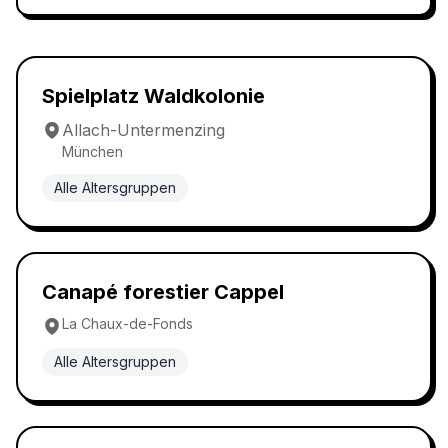
Waldspielplatz
5.0
Spielplatz Waldkolonie
Allach-Untermenzing
München
Alle Altersgruppen
Waldspielplatz
5.0
Canapé forestier Cappel
La Chaux-de-Fonds
Alle Altersgruppen