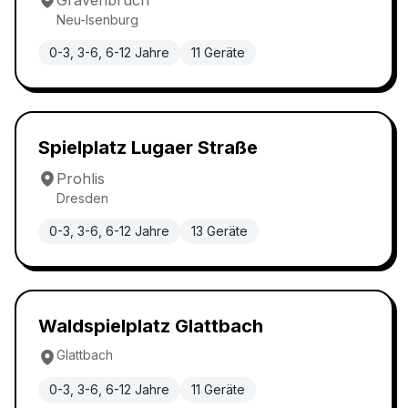
Gravenbruch
Neu-Isenburg
0-3, 3-6, 6-12 Jahre
11
Geräte
Klassischer Spielplatz
4.8
Spielplatz Lugaer Straße
Prohlis
Dresden
0-3, 3-6, 6-12 Jahre
13
Geräte
Waldspielplatz
4.7
Waldspielplatz Glattbach
Glattbach
0-3, 3-6, 6-12 Jahre
11
Geräte