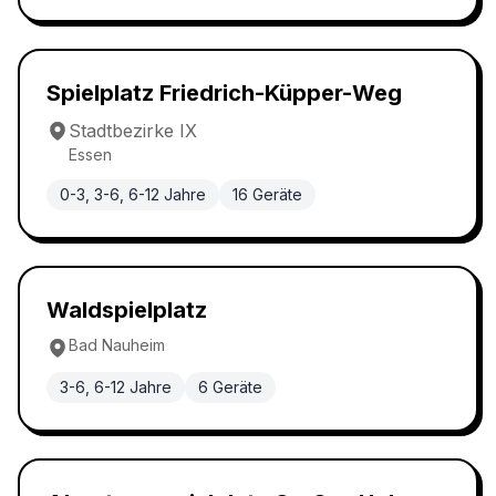
Klassischer Spielplatz
4.7
Spielplatz Friedrich-Küpper-Weg
Stadtbezirke IX
Essen
0-3, 3-6, 6-12 Jahre
16
Geräte
Waldspielplatz
4.7
Waldspielplatz
Bad Nauheim
3-6, 6-12 Jahre
6
Geräte
Abenteuerspielplatz
4.7