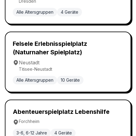
Dresden
Alle Altersgruppen
4
Geräte
Abenteuerspielplatz
4.8
Felsele Erlebnisspielplatz
(Naturnaher Spielplatz)
Neustadt
Titisee-Neustadt
Alle Altersgruppen
10
Geräte
Abenteuerspielplatz
4.8
Abenteuerspielplatz Lebenshilfe
Forchheim
3-6, 6-12 Jahre
4
Geräte