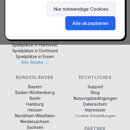
Spielplätze in
Hamburg
Waldspielplatz
Nur notwendige Cookies
Spielplätze in
Köln
Naturspielplatz
Spielplätze in
Stuttgart
Kletterpark
Spielplätze in
Düsseldorf
Matschspielplatz
Alle akzeptieren
Spielplätze in
Leipzig
Musikspielplatz
Spielplätze in
Dresden
Generationenspielplatz
Spielplätze in
Nürnberg
Winterspielplatz
Spielplätze in
Hannover
Spielplätze in
Dortmund
Spielplätze in
Essen
Alle Städte →
BUNDESLÄNDER
RECHTLICHES
Bayern
Support
Baden-Württemberg
Blog
Berlin
Nutzungsbedingungen
Hamburg
Datenschutz
Hessen
Impressum
Nordrhein-Westfalen
Cookie-Einstellungen
Niedersachsen
Sachsen
PARTNER