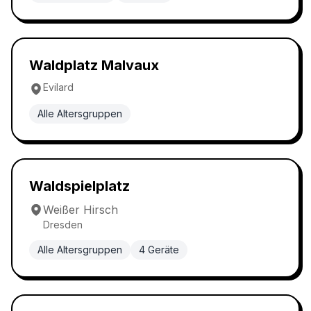
Waldspielplatz
4.8
Waldplatz Malvaux
Evilard
Alle Altersgruppen
Waldspielplatz
4.8
Waldspielplatz
Weißer Hirsch
Dresden
Alle Altersgruppen
4
Geräte