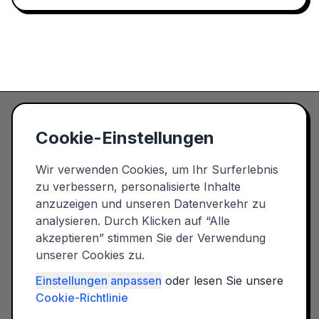
Cookie-Einstellungen
Spielplatz in der Nähe
Wir verwenden Cookies, um Ihr Surferlebnis
Entdecken Sie den nächsten
Spielplatz in Ihrer Nähe! ✓ 10.000+
zu verbessern, personalisierte Inhalte
Spielplätze ✓ Mit Fotos &
anzuzeigen und unseren Datenverkehr zu
Bewertungen ✓ Filterbar nach
analysieren. Durch Klicken auf “Alle
Ausstattung und Altersgruppe
akzeptieren” stimmen Sie der Verwendung
Copyright © 2026 - Alle Rechte
unserer Cookies zu.
vorbehalten
BELIEBTE STÄDTE
KATEGORIEN
Einstellungen anpassen
oder lesen Sie unsere
Cookie-Richtlinie
Spielplätze in
München
Abenteuerspielplatz
Spielplätze in
Berlin
Wasserspielplatz