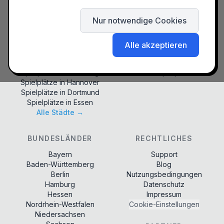
Cookie-Richtlinie
Spielplätze in
München
Abenteuerspielplatz
Spielplätze in
Berlin
Wasserspielplatz
Spielplätze in
Hamburg
Waldspielplatz
Nur notwendige Cookies
Spielplätze in
Köln
Naturspielplatz
Spielplätze in
Stuttgart
Kletterpark
Spielplätze in
Düsseldorf
Matschspielplatz
Alle akzeptieren
Spielplätze in
Leipzig
Musikspielplatz
Spielplätze in
Dresden
Generationenspielplatz
Spielplätze in
Nürnberg
Winterspielplatz
Spielplätze in
Hannover
Spielplätze in
Dortmund
Spielplätze in
Essen
Alle Städte →
BUNDESLÄNDER
RECHTLICHES
Bayern
Support
Baden-Württemberg
Blog
Berlin
Nutzungsbedingungen
Hamburg
Datenschutz
Hessen
Impressum