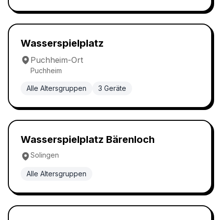
Wasserspielplatz
5.0
Wasserspielplatz
Puchheim-Ort
Puchheim
Alle Altersgruppen
3
Geräte
Wasserspielplatz
5.0
Wasserspielplatz Bärenloch
Solingen
Alle Altersgruppen