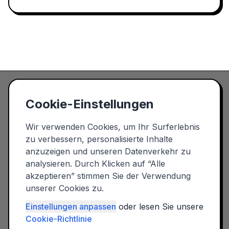
Cookie-Einstellungen
Spielplatz in der Nähe
Wir verwenden Cookies, um Ihr Surferlebnis
Entdecken Sie den nächsten
Spielplatz in Ihrer Nähe! ✓ 10.000+
zu verbessern, personalisierte Inhalte
Spielplätze ✓ Mit Fotos &
anzuzeigen und unseren Datenverkehr zu
Bewertungen ✓ Filterbar nach
analysieren. Durch Klicken auf “Alle
Ausstattung und Altersgruppe
akzeptieren” stimmen Sie der Verwendung
Copyright © 2026 - Alle Rechte
unserer Cookies zu.
vorbehalten
BELIEBTE STÄDTE
KATEGORIEN
Einstellungen anpassen
oder lesen Sie unsere