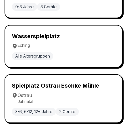
0-3 Jahre
3
Geräte
Wasserspielplatz
5.0
Wasserspielplatz
Eching
Alle Altersgruppen
Klassischer Spielplatz
5.0
Spielplatz Ostrau Eschke Mühle
Ostrau
Jahnatal
3-6, 6-12, 12+ Jahre
2
Geräte