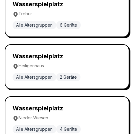
Wasserspielplatz
5.0
Wasserspielplatz
Trebur
Alle Altersgruppen
6
Geräte
Wasserspielplatz
5.0
Wasserspielplatz
Heiligenhaus
Alle Altersgruppen
2
Geräte
Wasserspielplatz
5.0
Wasserspielplatz
Nieder-Wiesen
Alle Altersgruppen
4
Geräte