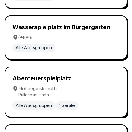
Wasserspielplatz
5.0
Wasserspielplatz im Bürgergarten
Asperg
Alle Altersgruppen
Abenteuerspielplatz
5.0
Abenteuerspielplatz
Höllriegelskreuth
Pullach im Isartal
Alle Altersgruppen
1
Geräte