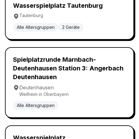
Wasserspielplatz
5.0
Wasserspielplatz Tautenburg
Tautenburg
Alle Altersgruppen
2
Geräte
Wasserspielplatz
5.0
Spielplatzrunde Marnbach-
Deutenhausen Station 3: Angerbach
Deutenhausen
Deutenhausen
Weilheim in Oberbayern
Alle Altersgruppen
Wasserspielplatz
5.0
Wasserspielplatz