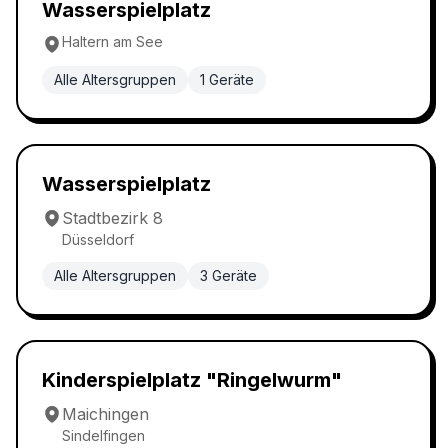
Wasserspielplatz
5.0
Wasserspielplatz
Haltern am See
Alle Altersgruppen
1
Geräte
Wasserspielplatz
5.0
Wasserspielplatz
Stadtbezirk 8
Düsseldorf
Alle Altersgruppen
3
Geräte
Wasserspielplatz
5.0
Kinderspielplatz "Ringelwurm"
Maichingen
Sindelfingen