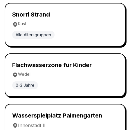
Wasserspielplatz
5.0
Snorri Strand
Rust
Alle Altersgruppen
Wasserspielplatz
5.0
Flachwasserzone für Kinder
Wedel
0-3 Jahre
Wasserspielplatz
5.0
Wasserspielplatz Palmengarten
Innenstadt II