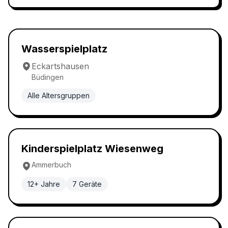
Wasserspielplatz
5.0
Wasserspielplatz
Eckartshausen
Büdingen
Alle Altersgruppen
Wasserspielplatz
5.0
Kinderspielplatz Wiesenweg
Ammerbuch
12+ Jahre
7
Geräte